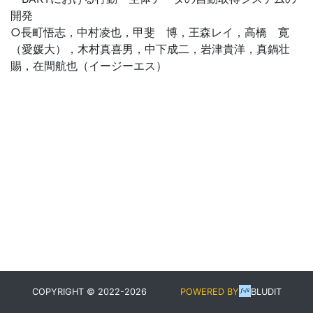
開発
○長町悟志，中村凌也，甲斐 博，王森レイ，高橋 寛
（愛媛大），木村真喜男，中下成二，岩津貴洋，真鍋壮
賜，在間航也（イージーエス）
COPYRIGHT © 2022-2026
POWERED BY
BLUDIT